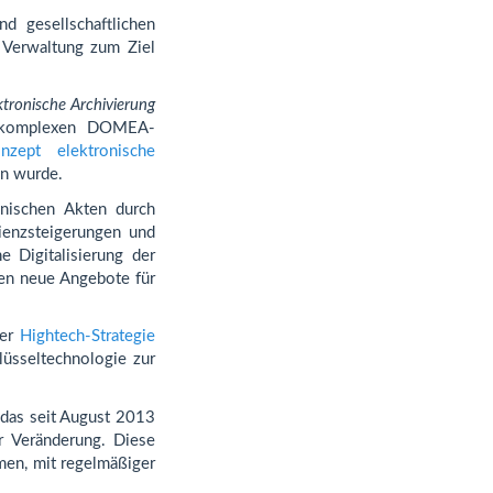
d gesellschaftlichen
n Verwaltung zum Ziel
ronische Archivierung
 komplexen DOMEA-
onzept elektronische
en wurde.
onischen Akten durch
ienzsteigerungen und
e Digitalisierung der
sen neue Angebote für
der
Hightech-Strategie
lüsseltechnologie zur
 das seit August 2013
 Veränderung. Diese
men, mit regelmäßiger