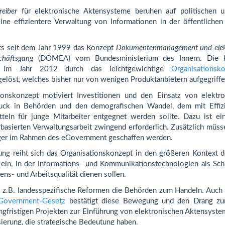
reiber
für elektronische Aktensysteme beruhen auf politischen un
ine effizientere Verwaltung von Informationen in der öffentliche
eits seit dem Jahr 1999 das Konzept
Dokumentenmanagement und elekt
chäftsgang
(DOMEA) vom Bundesministerium des Innern. Die
en im Jahr 2012 durch das leichtgewichtige
Organisationsk
elöst, welches bisher nur von wenigen Produktanbietern aufgegriff
onskonzept motiviert Investitionen und den Einsatz von elektr
uck in Behörden und den demografischen Wandel, dem mit Effiz
itteln für junge Mitarbeiter entgegnet werden sollte. Dazu ist ein
rbasierten Verwaltungsarbeit zwingend erforderlich. Zusätzlich müs
ger im Rahmen des eGovernment geschaffen werden.
ung reiht sich das Organisationskonzept in den größeren Kontext 
ein, in der Informations- und Kommunikationstechnologien als Sch
ns- und Arbeitsqualität dienen sollen.
n z.B. landesspezifische Reformen die Behörden zum Handeln. Auch
Government-Gesetz
bestätigt diese Bewegung und den Drang zur
angfristigen Projekten zur Einführung von elektronischen Aktensyste
ierung, die strategische Bedeutung haben.