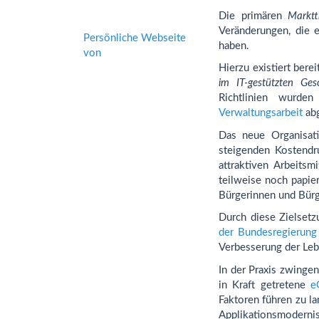
Die primären
Marktt
Veränderungen, die e
Persönliche Webseite
haben.
von
Hierzu existiert ber
im IT-gestützten Ges
Richtlinien wurd
Verwaltungsarbeit
abg
Das neue Organisati
steigenden Kostendr
attraktiven Arbeitsm
teilweise noch papie
Bürgerinnen und Bür
Durch diese Zielsetz
der Bundesregierung
Verbesserung der Lebe
In der Praxis zwinge
in Kraft getretene
e
Faktoren führen zu l
Applikationsmodernis